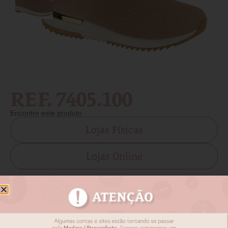
REF. 7405.100
Encontre este produto
Lojas Físicas
Lojas Online