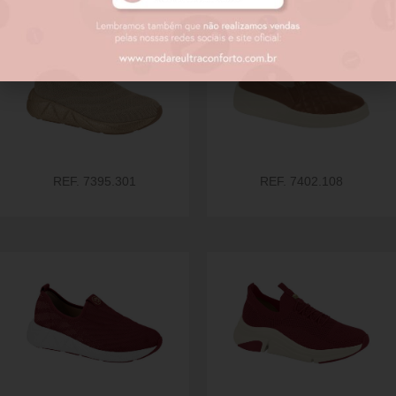
REF. 7395.301
REF. 7402.108