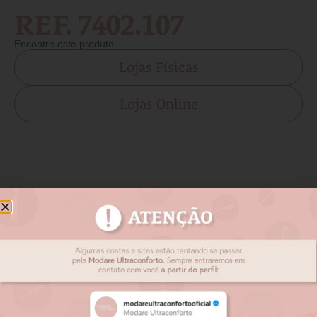
REF. 7402.107
Encontre este produto
Lojas Físicas
Lojas Online
Produtos relacionados