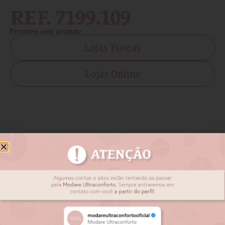
REF. 7199.109
Encontre este produto
Lojas Físicas
Lojas Online
Produtos relacionados