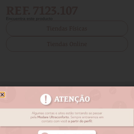
REF. 7123.107
Encuentra este producto
Tiendas Físicas
Tiendas Online
Productos