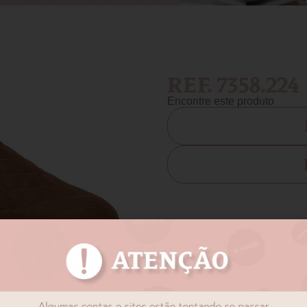
REF. 7358.224
Encontre este produto