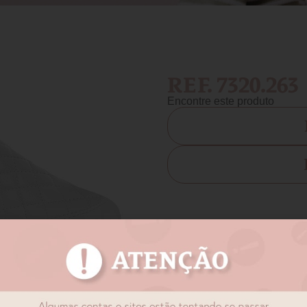
REF. 7320.263
Encontre este produto