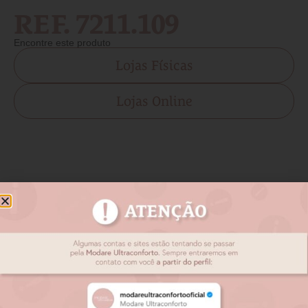
REF. 7211.109
Encontre este produto
Lojas Físicas
Lojas Online
Produtos relacionados