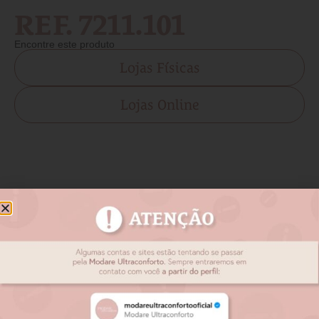
REF. 7211.101
Encontre este produto
Lojas Físicas
Lojas Online
Produtos relacionados