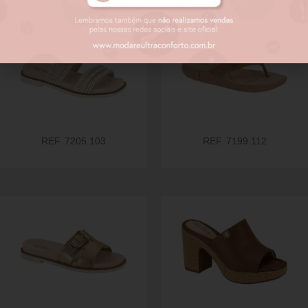
REF. 7205.103
REF. 7199.112