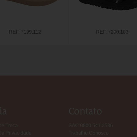
REF. 7199.112
REF. 7200.103
da
Contato
 de Troca
SAC 0800 541 3536
 de Privacidade
Trabalhe Conosco