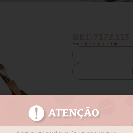
REF. 7172.113
Encontre este produto