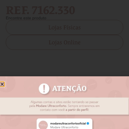
REF. 7162.330
Encontre este produto
Lojas Físicas
Lojas Online
Produtos relacionados