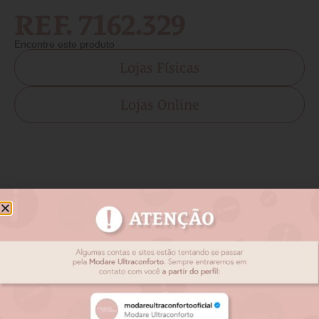
REF. 7162.329
Encontre este produto
Lojas Físicas
Lojas Online
Produtos relacionados