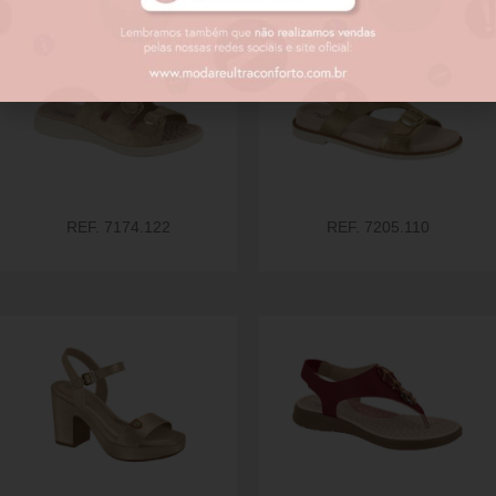
REF. 7174.122
REF. 7205.110