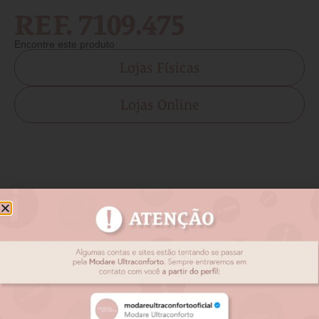
REF. 7109.475
Encontre este produto
Lojas Físicas
Lojas Online
Produtos relacionados