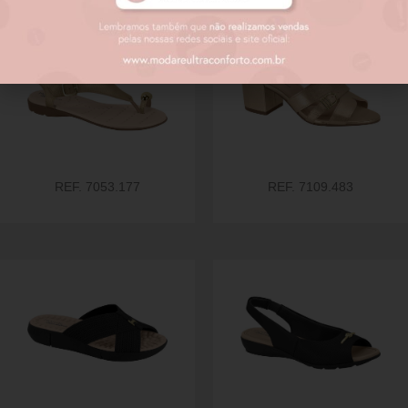
REF. 7053.177
REF. 7109.483