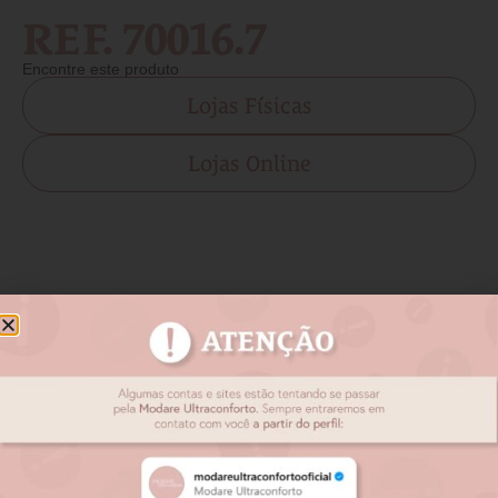
REF. 70016.7
Encontre este produto
Lojas Físicas
Lojas Online
Produtos relacionados